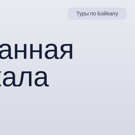
Туры по Байкалу
ная
ла