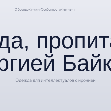
О бренде
Особенности
Каталог
Контакты
, пропитан
гией Байка
Одежда для интеллектуалов с иронией