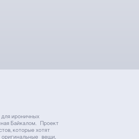
ных
м. Проект
е хотят
ые вещи,
 основе бренда
ностями,