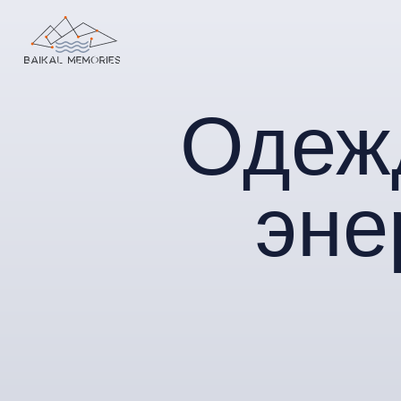
Одежда
энер