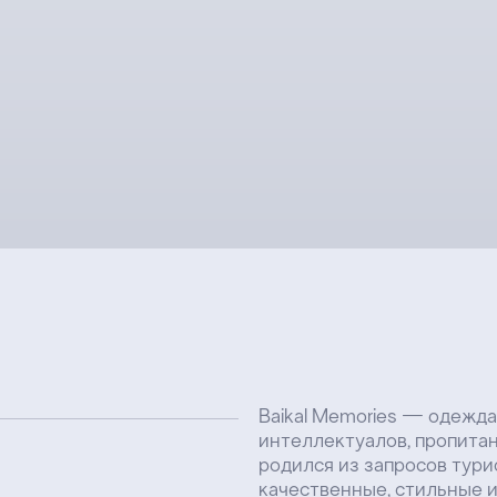
Baikal Memories — oдежда для иронич
интеллектуалов, пропитанная Байкало
родился из запросов туристов, которы
качественные, стильные и оригинальн
отражающие дух Иркутска и Байкала. В
авторские принты с местными особен
рассказанные через иронию.