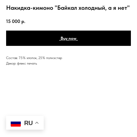
Накидка-кимоно "Байкал холодный, а я нет"
15 000
р.
_Buy_now_
Состав: 75% хлопок, 25% полиэстер
Декор: флекс печать
RU