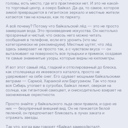
головы, есть место, где его практически нет. И это не какой-
то торговый центр, а озеро Байкал. Да-да, то самое, которое
зимой превращается в гигантское зеркало и местные жители
катаются там на коньках, как по паркету.
‎А всё почему? Потому что байкальский лёд — это не просто
замерзшая вода. Это произведение искусства. Он настолько
прозрачный и чистый, что сквозь него можно читать
сообщения в телефоне, если его уронить (что мы
категорически не рекомендуем). Местные шутят, что лёд
здесь замерзает не просто так, а с чувством вкуса — он
выталкивает на поверхность все пузырьки и примеси, создавая
те самые знаменитые узоры, которые видны на километры.
‎И вот этот самый лёд, гладкий и отполированный до блеска,
как столешница из икеевского каталога, просто не
удерживает на себе снег. Его сдувает мощными байкальскими
ветрами — Сармой, Хараихой или Баргузином. Так что пока
вся Сибирь утопает в сугробах, Байкал лежит, сверкая на
солнце, как гигантский самоцвет, и снисходительно взирает на
заснеженные окрестности.
‎Просто знайте: у байкальского льда свои правила, и одно из
них — безупречный внешний вид. Он не пачкается белой
пеленой, он предпочитает бликовать в лучах заката и
отражать звезды.
‎Так что, когда вам говорят «Байкал замерз/встал»,