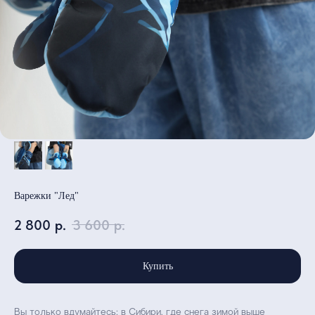
Варежки "Лед"
2 800
р.
3 600
р.
Купить
‎Вы только вдумайтесь: в Сибири, где снега зимой выше