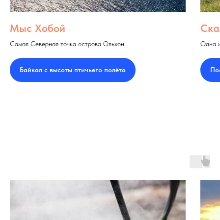
Мыс Хобой
Ска
Cамая Северная точка острова Ольхон
Одна и
Байкал с высоты птичьего полёта
По