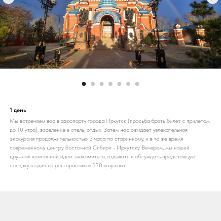
1 день
Мы встречаем вас в аэропорту города Иркутск (просьба брать билет с прилетом
до 10 утра), заселение в отель, отдых. Затем нас ожидает увлекательная
экскурсия продолжительностью 3 часа по старинному, и в то же время
современному центру Восточной Сибири - Иркутску. Вечером, мы нашей
дружной компанией идем знакомиться, отдыхать и обсуждать предстоящую
поездку в один из ресторанчиков 130 квартала.