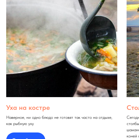
Уха на костре
Сто
Наверное, ни одно блюдо не готовят так часто на отдыхе,
Сегодн
как рыбную уху
столбы
шамано
коней 