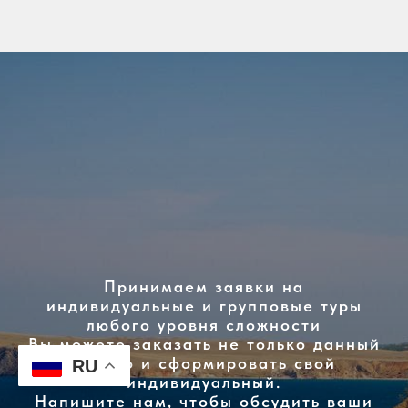
Принимаем заявки на
индивидуальные и групповые туры
любого уровня сложности
Вы можете заказать не только данный
тур, но и сформировать свой
RU
индивидуальный.
Напишите нам, чтобы обсудить ваши