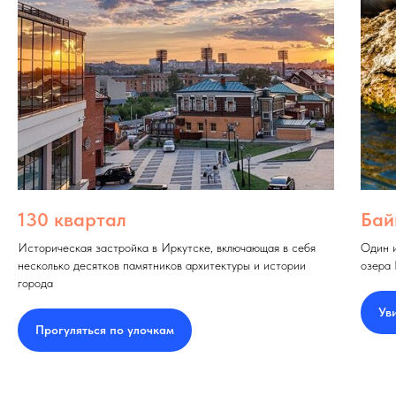
130 квартал
Бай
Историческая застройка в Иркутске, включающая в себя
Один и
несколько десятков памятников архитектуры и истории
озера 
города
Ув
Прогуляться по улочкам