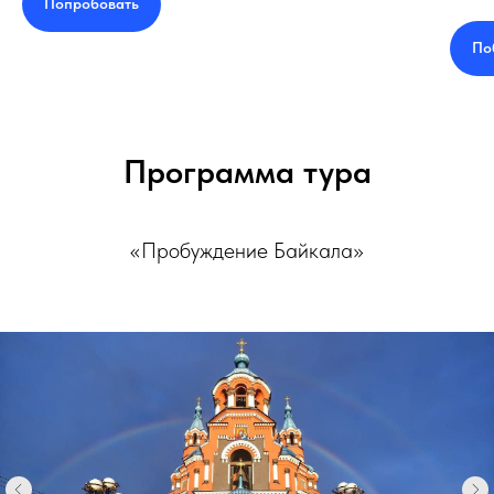
Попробовать
По
Программа тура
«Пробуждение Байкала»