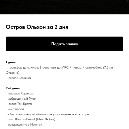
Остров Ольхон за 2 дня
Подать заявку
1 день:
• трансфер до п. Хужир (транспорт до МРС + паром + автомобиль УАЗ на
Ольхоне)
• скала Шаманка
2-й день
• посёлок Харанцы
• заброшенный Гулаг
• скала Три Брата
• мыс Хобой
• обед - настоящая байкальская уха, сваренная на костре
• мыс Шунтэ-Левый (Мыс Любви)
• возвращение в Иркутск